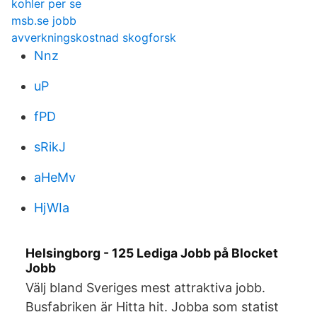
kohler per se
msb.se jobb
avverkningskostnad skogforsk
Nnz
uP
fPD
sRikJ
aHeMv
HjWIa
Helsingborg - 125 Lediga Jobb på Blocket
Jobb
Välj bland Sveriges mest attraktiva jobb.
Busfabriken är Hitta hit. Jobba som statist