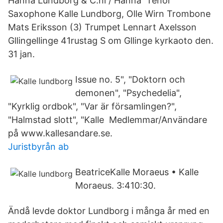
Hanna Lundborg & C:ni / Hanna​ Tenor
Saxophone Kalle Lundborg, Olle Wirn Trombone
Mats Eriksson (3) Trumpet Lennart Axelsson
Gllingellinge 41rustag S om Gllinge kyrkaoto den.
31 jan.
Issue no. 5", "Doktorn och
demonen", "​Psychedelia",
"Kyrklig ordbok", "Var är församlingen?",
"Halmstad slott", "Kalle Medlemmar/Användare
på www.kallesandare.se.
Juristbyrån ab
BeatriceKalle Moraeus • Kalle
Moraeus. 3:410:30.
Ändå levde doktor Lundborg i många år med en