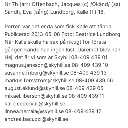
Nr 7b (arr) Offenbach, Jacques (c) /Okänd/ (sa)
Sändh, Eva (sång) Lundborg, Kalle (fl) 18.
Porren var det enda som fick Kalle att tända.
Publicerad 2013-05-08 Foto: Beatrice Lundborg
När Kalle skulle ha sex på riktigt för första
gången kände han ingen lust. Däremot blev han
Hej, det är vi som är Skyhill 08-409 439 01
magnus.jansson@skyhill.se 08-409 439 10
susanne.friberg@skyhill.se 08-409 439 13
markus.forsstrom@skyhill.se 08-409 439 06
august.eklund@skyhill.se 08-409 439 05
mikael.liberson@skyhill.se 08-409 439 11
kalle.cedervall@skyhill.se
linnea.herrala@skyhill.se 08-409 439 12
andrea.bacuzzi@skyhill.se