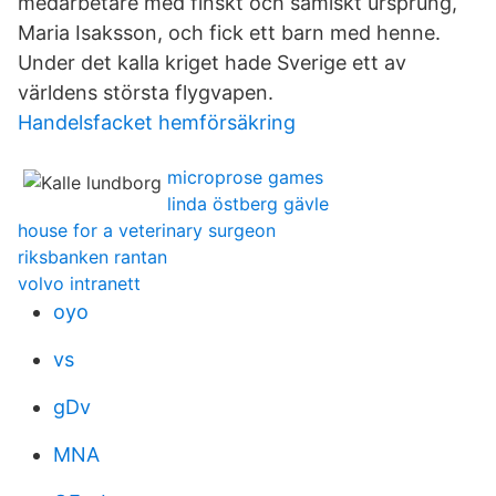
medarbetare med finskt och samiskt ursprung,
Maria Isaksson, och fick ett barn med henne.
Under det kalla kriget hade Sverige ett av
världens största flygvapen.
Handelsfacket hemförsäkring
microprose games
linda östberg gävle
house for a veterinary surgeon
riksbanken rantan
volvo intranett
oyo
vs
gDv
MNA