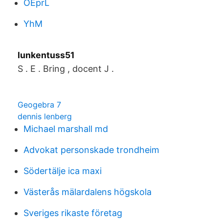
OEprL
YhM
lunkentuss51
S . E . Bring , docent J .
Geogebra 7
dennis lenberg
Michael marshall md
Advokat personskade trondheim
Södertälje ica maxi
Västerås mälardalens högskola
Sveriges rikaste företag