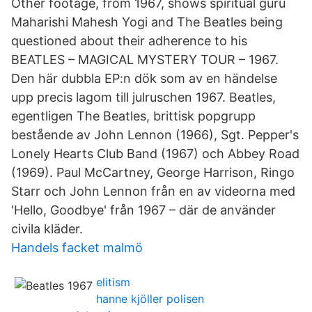
Other footage, from 1967, shows spiritual guru
Maharishi Mahesh Yogi and The Beatles being
questioned about their adherence to his
BEATLES – MAGICAL MYSTERY TOUR – 1967.
Den här dubbla EP:n dök som av en händelse
upp precis lagom till julruschen 1967. Beatles,
egentligen The Beatles, brittisk popgrupp
bestående av John Lennon (1966), Sgt. Pepper's
Lonely Hearts Club Band (1967) och Abbey Road
(1969). Paul McCartney, George Harrison, Ringo
Starr och John Lennon från en av videorna med
'Hello, Goodbye' från 1967 – där de använder
civila kläder.
Handels facket malmö
elitism
hanne kjöller polisen