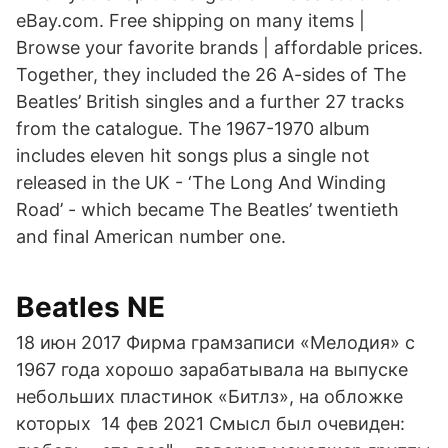
eBay.com. Free shipping on many items |
Browse your favorite brands | affordable prices.
Together, they included the 26 A-sides of The
Beatles’ British singles and a further 27 tracks
from the catalogue. The 1967-1970 album
includes eleven hit songs plus a single not
released in the UK - ‘The Long And Winding
Road’ - which became The Beatles’ twentieth
and final American number one.
Beatles NE
18 июн 2017 Фирма грамзаписи «Мелодия» с
1967 года хорошо зарабатывала на выпуске
небольших пластинок «Битлз», на обложке
которых 14 фев 2021 Смысл был очевиден: