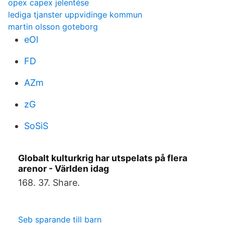
opex capex jelentése
lediga tjanster uppvidinge kommun
martin olsson goteborg
eOl
FD
AZm
zG
SoSiS
Globalt kulturkrig har utspelats på flera
arenor - Världen idag
168. 37. Share.
Seb sparande till barn