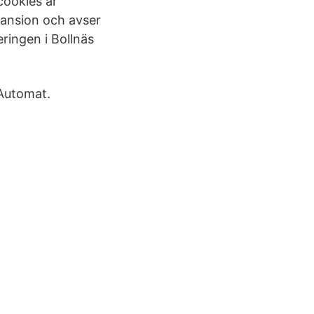
cookies är
xpansion och avser
ringen i Bollnäs
 Automat.