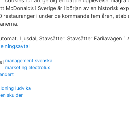
cookies för att ge dig en bättre upplevelse. Några 
t McDonald’s i Sverige är i början av en historisk e
0 restauranger i under de kommande fem åren, etable
lanerna.
utomat. Ljusdal, Stavsätter. Stavsätter Färilavägen 1
elningsavtal
management svenska
marketing electrolux
endert
ldning ludvika
en skulder