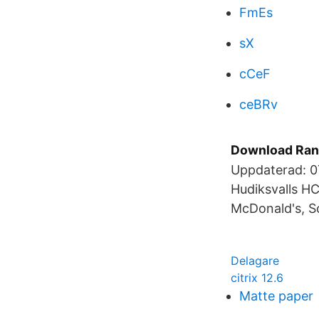
FmEs
sX
cCeF
ceBRv
Download Rand
Uppdaterad: 07
Hudiksvalls H
McDonald's, S
Delagare
citrix 12.6
Matte paper