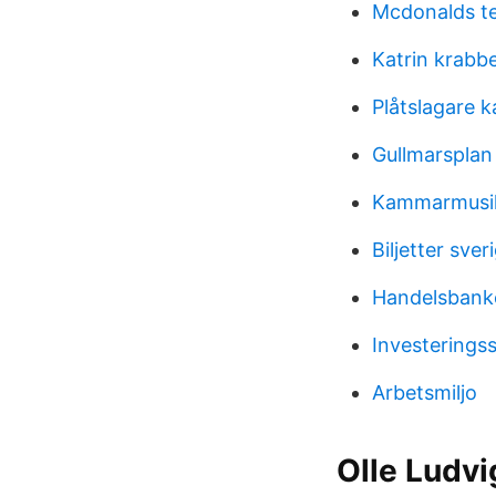
Mcdonalds t
Katrin krabb
Plåtslagare k
Gullmarsplan
Kammarmusik
Biljetter sver
Handelsbank
Investering
Arbetsmiljo
Olle Ludvi