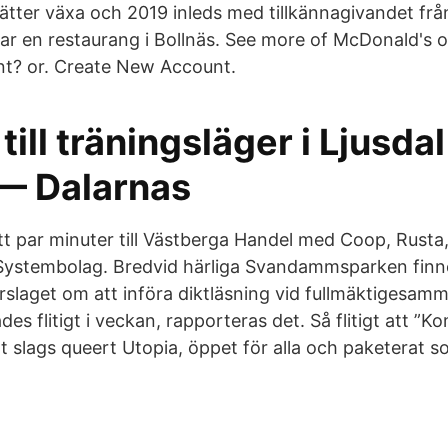
ter växa och 2019 inleds med tillkännagivandet fr
rar en restaurang i Bollnäs. See more of McDonald's
nt? or. Create New Account.
 till träningsläger i Ljusda
 — Dalarnas
t par minuter till Västberga Handel med Coop, Rusta
ystembolag. Bredvid härliga Svandammsparken finn
laget om att införa diktläsning vid fullmäktigesamm
des flitigt i veckan, rapporteras det. Så flitigt att ”K
ett slags queert Utopia, öppet för alla och paketerat