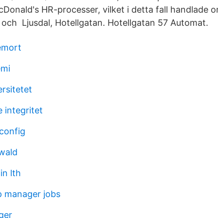
McDonald's HR-processer, vilket i detta fall handlade
g och Ljusdal, Hotellgatan. Hotellgatan 57 Automat.
emort
emi
ersitetet
 integritet
 config
ewald
in lth
ip manager jobs
ger