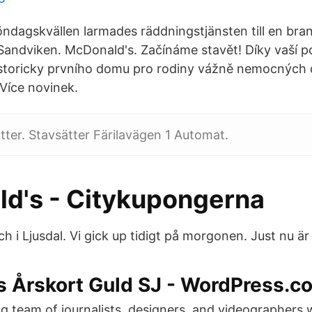
söndagskvällen larmades räddningstjänsten till en br
Sandviken. McDonald's. Začínáme stavět! Díky vaší 
istoricky prvního domu pro rodiny vážně nemocných dět
Více novinek.
ätter. Stavsätter Färilavägen 1 Automat.
d's - Citykupongerna
ch i Ljusdal. Vi gick up tidigt på morgonen. Just nu är 
 Årskort Guld SJ - WordPress.c
 team of journalists, designers, and videographers 