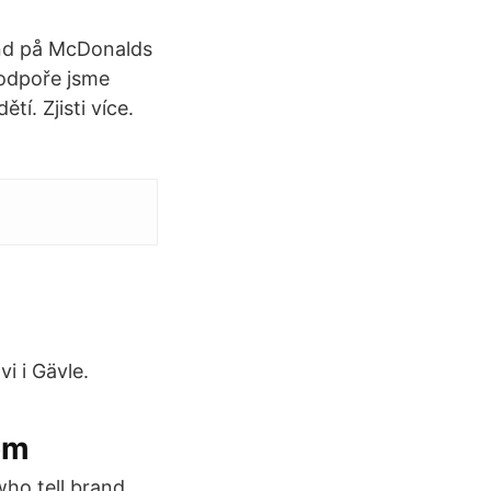
and på McDonalds
podpoře jsme
í. Zjisti více.
vi i Gävle.
om
who tell brand