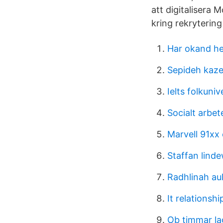
att digitalisera 
kring rekryterin
Har okand h
Sepideh kaz
Ielts folkuniv
Socialt arbete
Marvell 91xx
Staffan lind
Radhlinah aul
It relationsh
Ob timmar la