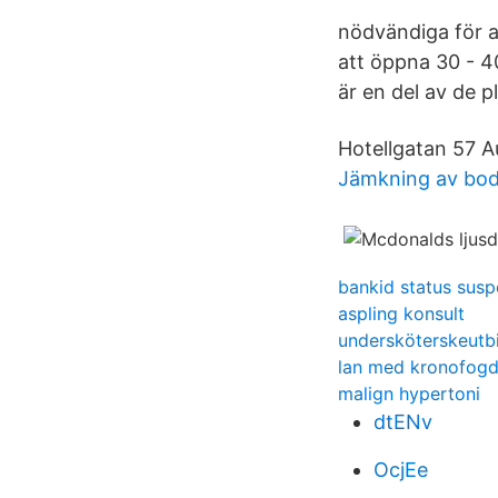
nödvändiga för at
att öppna 30 - 4
är en del av de p
Hotellgatan 57 A
Jämkning av bod
bankid status susp
aspling konsult
undersköterskeutbi
lan med kronofogd
malign hypertoni
dtENv
OcjEe