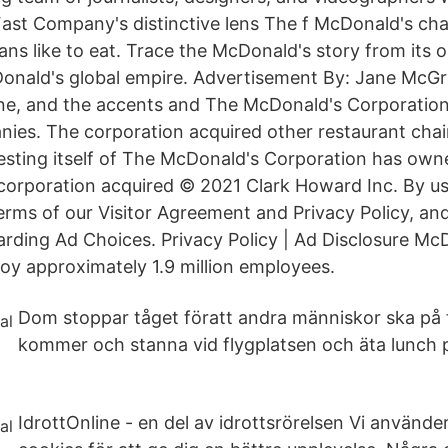
Fast Company's distinctive lens The f McDonald's c
ns like to eat. Trace the McDonald's story from its o
onald's global empire. Advertisement By: Jane McGra
ine, and the accents and The McDonald's Corporatio
ies. The corporation acquired other restaurant chai
esting itself of The McDonald's Corporation has own
orporation acquired © 2021 Clark Howard Inc. By usi
erms of our Visitor Agreement and Privacy Policy, a
arding Ad Choices. Privacy Policy | Ad Disclosure McD
oy approximately 1.9 million employees.
Dom stoppar tåget föratt andra människor ska på 
kommer och stanna vid flygplatsen och äta lunch
IdrottOnline - en del av idrottsrörelsen Vi använder t