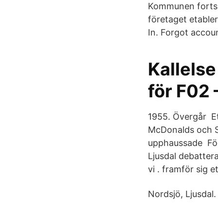
Kommunen fortsät
företaget etable
In. Forgot accou
Kallelse
för F02
1955. Övergår Et
McDonalds och S
upphaussade Förs
Ljusdal debattera
vi . framför sig 
Nordsjö, Ljusdal.