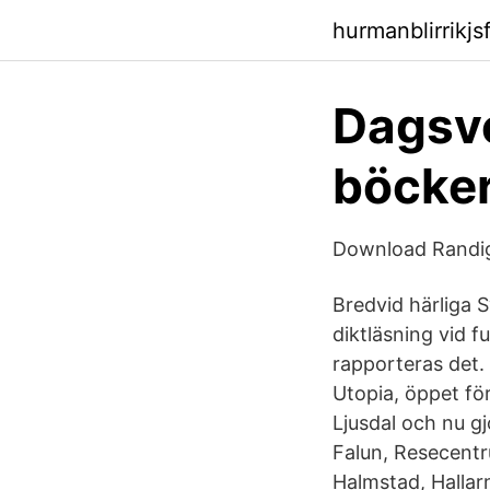
hurmanblirrikj
Dagsve
böcker
Download Randig
Bredvid härliga
diktläsning vid f
rapporteras det. S
Utopia, öppet fö
Ljusdal och nu g
Falun, Resecentr
Halmstad, Hallar