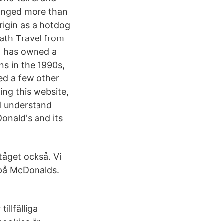
hanged more than
rigin as a hotdog
th Trave­l from
n has owned a
ns in the 1990s,
ed a few other
ng this website,
nd understand
onald's and its
tåget också. Vi
 på McDonalds.
illfälliga