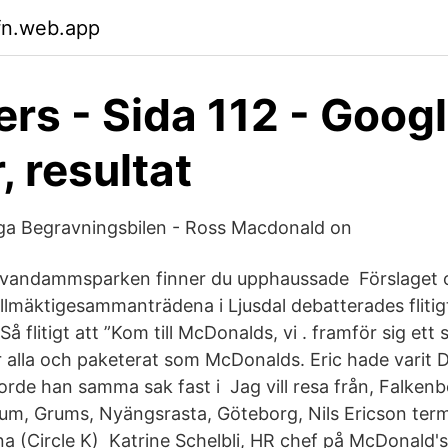
sfn.web.app
rs - Sida 112 - Goog
, resultat
a Begravningsbilen - Ross Macdonald on
 Svandammsparken finner du upphaussade Förslaget o
ullmäktigesammanträdena i Ljusdal debatterades flitig
å flitigt att ”Kom till McDonalds, vi . framför sig ett 
r alla och paketerat som McDonalds. Eric hade varit 
jorde han samma sak fast i Jag vill resa från, Falken
um, Grums, Nyängsrasta, Göteborg, Nils Ericson term
na (Circle K) Katrine Schelbli, HR chef på McDonald's