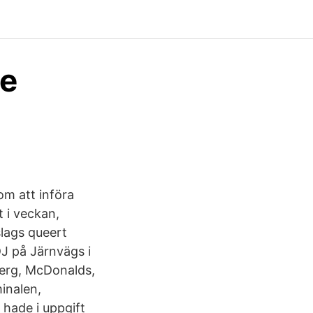
le
m att införa
t i veckan,
slags queert
DJ på Järnvägs i
berg, McDonalds,
inalen,
 hade i uppgift