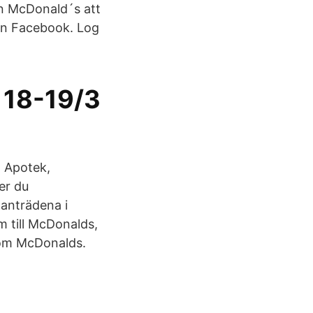
ån McDonald´s att
 on Facebook. Log
l 18-19/3
, Apotek,
er du
anträdena i
om till McDonalds,
 som McDonalds.