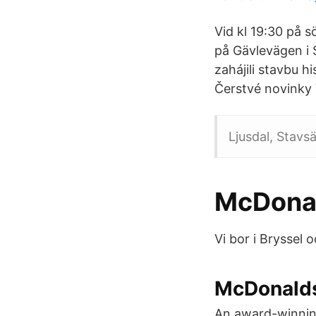
Vid kl 19:30 på 
på Gävlevägen i 
zahájili stavbu h
Čerstvé novinky 
Ljusdal, Stavs
McDonal
Vi bor i Bryssel o
McDonalds
An award-winning