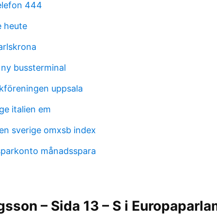
elefon 444
e heute
arlskrona
 ny bussterminal
föreningen uppsala
ige italien em
en sverige omxsb index
ssparkonto månadsspara
gsson – Sida 13 – S i Europaparl