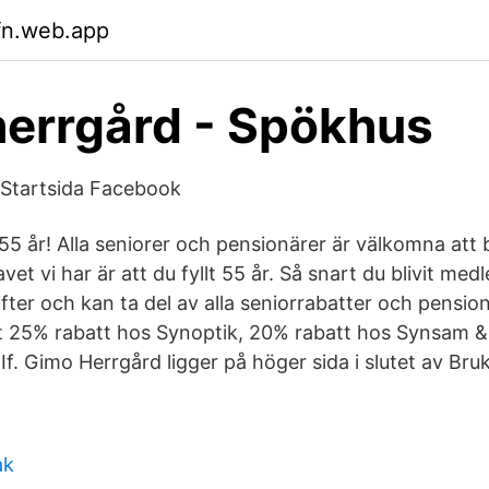
sfn.web.app
errgård - Spökhus
 Startsida Facebook
 55 år! Alla seniorer och pensionärer är välkomna att 
vet vi har är att du fyllt 55 år. Så snart du blivit med
ter och kan ta del av alla seniorrabatter och pension
nst 25% rabatt hos Synoptik, 20% rabatt hos Synsam &
If. Gimo Herrgård ligger på höger sida i slutet av Bru
ak