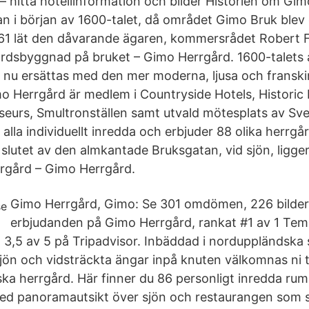
– hitta hotellinformation och bilder Historien om Gi
n i början av 1600-talet, då området Gimo Bruk blev e
61 lät den dåvarande ägaren, kommersrådet Robert Fi
årdsbyggnad på bruket – Gimo Herrgård. 1600-talets
 nu ersättas med den mer moderna, ljusa och franski
mo Herrgård är medlem i Countryside Hotels, Historic 
seurs, Smultronställen samt utvald mötesplats av S
 alla individuellt inredda och erbjuder 88 olika herrgå
slutet av den almkantade Bruksgatan, vid sjön, ligger
rgård – Gimo Herrgård.
Gimo Herrgård, Gimo: Se 301 omdömen, 226 bilder
erbjudanden på Gimo Herrgård, rankat #1 av 1 Te
3,5 av 5 på Tripadvisor. Inbäddad i norduppländska
ön och vidsträckta ängar inpå knuten välkomnas ni ti
ka herrgård. Här finner du 86 personligt inredda rum 
ed panoramautsikt över sjön och restaurangen som s