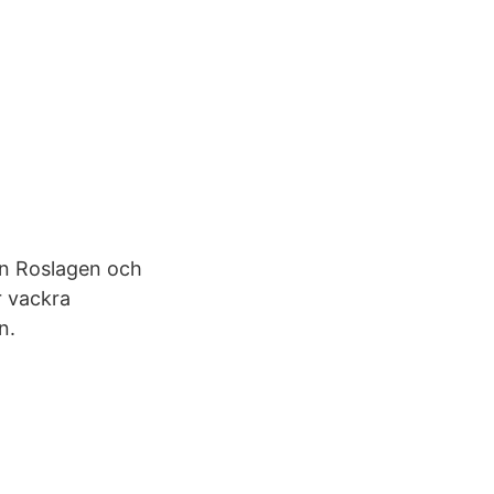
ån Roslagen och
år vackra
n.