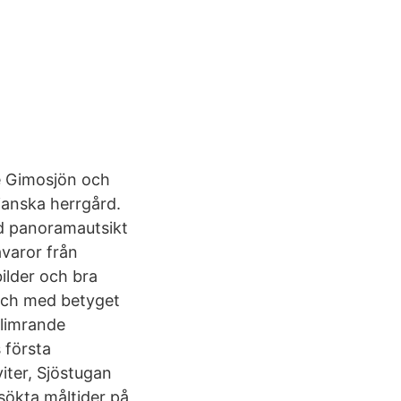
e Gimosjön och
ianska herrgård.
ed panoramautsikt
åvaror från
lder och bra
och med betyget
glimrande
 första
iter, Sjöstugan
sökta måltider på