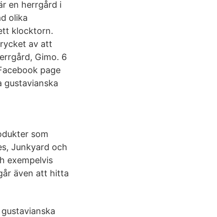
r en herrgård i
d olika
tt klocktorn.
rycket av att
Herrgård, Gimo. 6
al Facebook page
a gustavianska
rodukter som
es, Junkyard och
h exempelvis
går även att hitta
a gustavianska