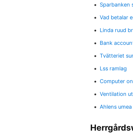
Sparbanken 
Vad betalar e
Linda ruud b
Bank accoun
Tvätteriet su
Lss ramlag
Computer on 
Ventilation u
Ahlens umea
Herrgårds