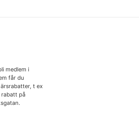
bli medlem i
lem får du
ärsrabatter, t ex
 rabatt på
ksgatan.