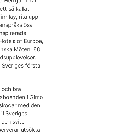
mo Herrgård har
tt så kallat
nnlay, rita upp
 anspråkslösa
nspirerade
Hotels of Europe,
venska Möten. 88
rdsupplevelser.
 Sveriges första
 och bra
maboenden i Gimo
 skogar med den
ll Sveriges
och sviter,
erverar utsökta