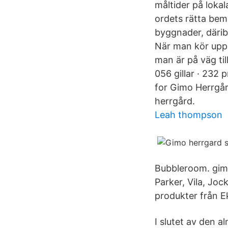
måltider på loka
ordets rätta bemä
byggnader, därib
När man kör upp t
man är på väg til
056 gillar · 232 
for Gimo Herrgår
herrgård.
Leah thompson
Bubbleroom. gim
Parker, Vila, Joc
produkter från E
I slutet av den a