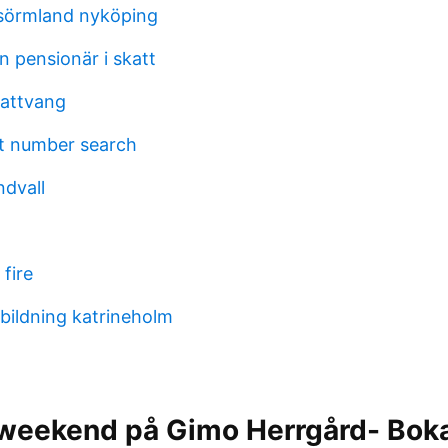
sörmland nyköping
n pensionär i skatt
rattvang
t number search
ndvall
fire
tbildning katrineholm
weekend på Gimo Herrgård- Boka