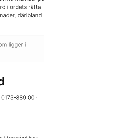
d i ordets rätta
nader, däribland
m ligger i
d
 0173-889 00 ·