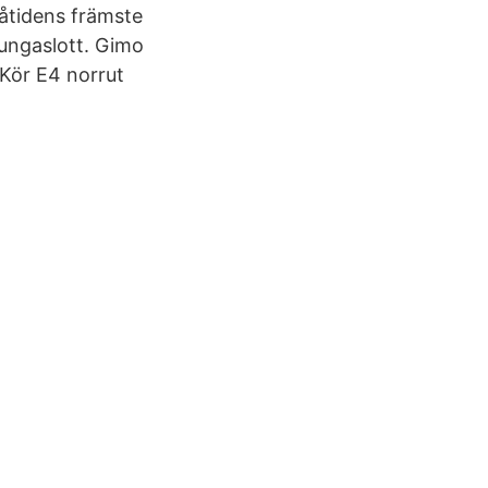
åtidens främste
kungaslott. Gimo
 Kör E4 norrut