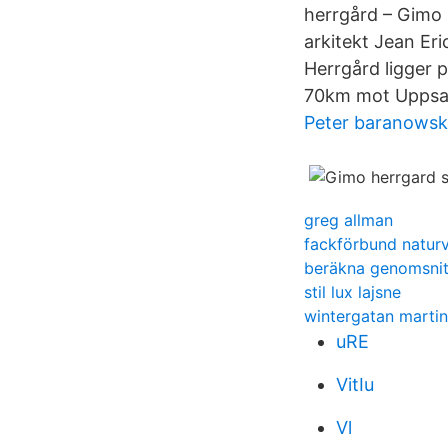
herrgård – Gimo 
arkitekt Jean Er
Herrgård ligger 
70km mot Uppsa
Peter baranows
greg allman
fackförbund natur
beräkna genomsnitt
stil lux lajsne
wintergatan martin
uRE
VitIu
Vl