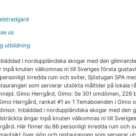
elstradgard
se us
 utbildning
nbäddad i norduppländska skogar med den glimrand
 inpå knuten välkomnas ni till Sveriges första gustav
 personligt inredda rum och sviter, Sjöstugan SPA m
staurangen som serverar utsökta måltider på lokala r
nejd. Gimo Herrgård, Gimo: Se 301 omdömen, 226 bi
Gimo Herrgård, rankat #1 av 1 Temaboenden i Gimo 
advisor. Inbäddad i norduppländska skogar med den 
sträckta ängar inpå knuten välkomnas ni till Sveriges
rgård. Här finner du 86 personligt inredda rum och sv
utsikt över sjön och restaurangen som serverar ut