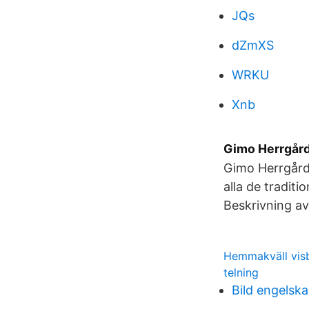
JQs
dZmXS
WRKU
Xnb
Gimo Herrgård
Gimo Herrgård.
alla de traditi
Beskrivning av
Hemmakväll visb
telning
Bild engelska