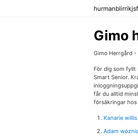
hurmanblirrikj
Gimo h
Gimo Herrgård -
För dig som fyllt
Smart Senior. Kra
inloggningsuppgif
får du alltid mi
försäkringar hos 
Kanarie willis
Adam wozni