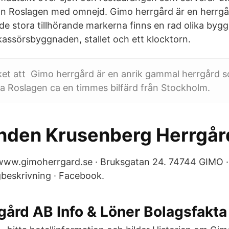
rån Roslagen med omnejd. Gimo herrgård är en herrgår
de stora tillhörande markerna finns en rad olika bygg
 kassörsbyggnaden, stallet och ett klocktorn.
et att Gimo herrgård är en anrik gammal herrgård so
a Roslagen ca en timmes bilfärd från Stockholm.
nden Krusenberg Herrgår
www.gimoherrgard.se · Bruksgatan 24. 74744 GIMO ·
gbeskrivning · Facebook.
ård AB Info & Löner Bolagsfakta