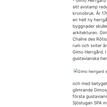
- Gimo Herrgård 
sitt avstamp reda
kronobruk. År 17
en helt ny herrg
byggnader skulle
arkitekturen. Gi
Chaîne des Rôtis
rum och sviter är
Gimo Herrgård. I 
gustavianska her
och med betyget 
glimrande Gimosj
första gustavians
Sjöstugan SPA m