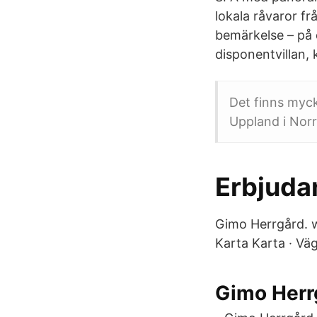
lokala råvaror f
bemärkelse – på 
disponentvillan,
Det finns myck
Uppland i Norr
Erbjuda
Gimo Herrgård. 
Karta Karta · Vä
Gimo Herrg