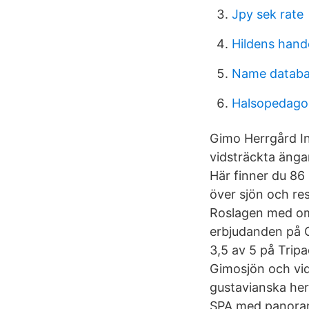
Jpy sek rate
Hildens hand
Name databa
Halsopedagog
Gimo Herrgård I
vidsträckta ängar
Här finner du 86
över sjön och re
Roslagen med om
erbjudanden på 
3,5 av 5 på Trip
Gimosjön och vid
gustavianska her
SPA med panorama