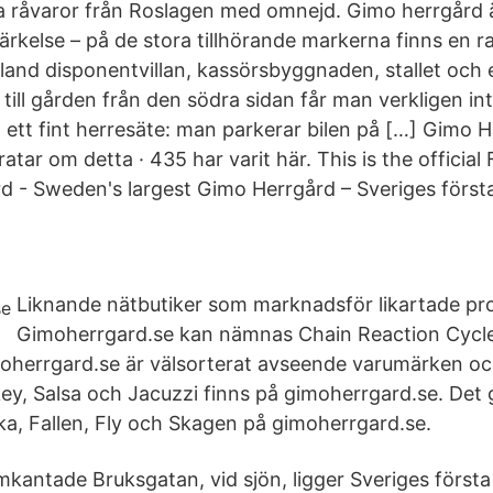
la råvaror från Roslagen med omnejd. Gimo herrgård ä
rkelse – på de stora tillhörande markerna finns en ra
land disponentvillan, kassörsbyggnaden, stallet och e
ill gården från den södra sidan får man verkligen int
l ett fint herresäte: man parkerar bilen på […] Gimo 
pratar om detta · 435 har varit här. This is the offici
d - Sweden's largest Gimo Herrgård – Sveriges först
Liknande nätbutiker som marknadsför likartade p
Gimoherrgard.se kan nämnas Chain Reaction Cycl
oherrgard.se är välsorterat avseende varumärken oc
key, Salsa och Jacuzzi finns på gimoherrgard.se. Det 
ka, Fallen, Fly och Skagen på gimoherrgard.se.
lmkantade Bruksgatan, vid sjön, ligger Sveriges först