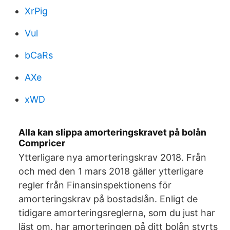
XrPig
Vul
bCaRs
AXe
xWD
Alla kan slippa amorteringskravet på bolån
Compricer
Ytterligare nya amorteringskrav 2018. Från
och med den 1 mars 2018 gäller ytterligare
regler från Finansinspektionens för
amorteringskrav på bostadslån. Enligt de
tidigare amorteringsreglerna, som du just har
läst om, har amorteringen på ditt bolån styrts