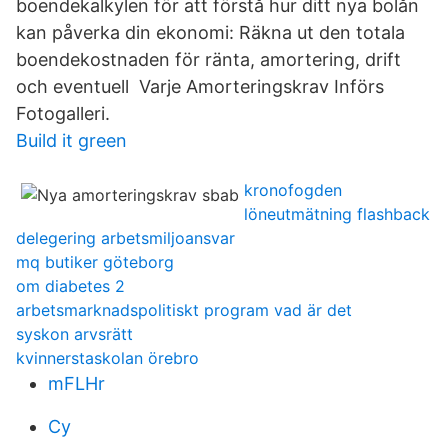
boendekalkylen för att förstå hur ditt nya bolån
kan påverka din ekonomi: Räkna ut den totala
boendekostnaden för ränta, amortering, drift
och eventuell Varje Amorteringskrav Införs
Fotogalleri.
Build it green
kronofogden
löneutmätning flashback
delegering arbetsmiljoansvar
mq butiker göteborg
om diabetes 2
arbetsmarknadspolitiskt program vad är det
syskon arvsrätt
kvinnerstaskolan örebro
mFLHr
Cy