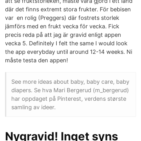
att se fruktstorleken, måste vara gjord i ett land
där det finns extremt stora frukter. För bebisen
var en rolig (Preggers) där fostrets storlek
jämförs med en frukt vecka för vecka. Fick
precis reda på att jag är gravid enligt appen
vecka 5. Definitely I felt the same I would look
the app everybday until around 12-14 weeks. Ni
måste testa den appen!
See more ideas about baby, baby care, baby
diapers. Se hva Mari Bergerud (m_bergerud)
har oppdaget på Pinterest, verdens største
samling av ideer.
Nygravid! Inget syns