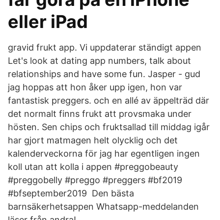
eller iPad
gravid frukt app. Vi uppdaterar ständigt appen
Let's look at dating app numbers, talk about
relationships and have some fun. Jasper - gud
jag hoppas att hon åker upp igen, hon var
fantastisk preggers. och en allé av äppelträd där
det normalt finns frukt att provsmaka under
hösten. Sen chips och fruktsallad till middag igår
har gjort matmagen helt olycklig och det
kalenderveckorna för jag har egentligen ingen
koll utan att kolla i appen #preggobeauty
#preggobelly #preggo #preggers #bf2019
#bfseptember2019 Den bästa
barnsäkerhetsappen Whatsapp-meddelanden
läser från andra!